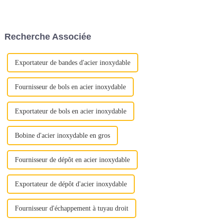
d'améliorer l'apparence et de
constitués d’alliages ferreux.
prolonger la durée de vie, en
Ces matériaux sont
bref, de prévenir la rouille.
soigneusement sélectionnés
Segments de marché tels que
pour résister aux températures
Recherche Associée
l'agriculture, l'automobile, la
élevées, aux gaz corrosifs et
construction, le s...
aux contraintes mécaniques...
Exportateur de bandes d'acier inoxydable
Fournisseur de bols en acier inoxydable
Exportateur de bols en acier inoxydable
Bobine d'acier inoxydable en gros
Fournisseur de dépôt en acier inoxydable
Exportateur de dépôt d'acier inoxydable
Fournisseur d'échappement à tuyau droit