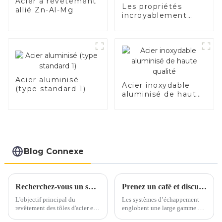
Acier à revêtement
Les propriétés
allié Zn-Al-Mg
incroyablement
bonnes de l’acier
électrique
Acier aluminisé
Acier inoxydable
(type standard 1)
aluminisé de haute
qualité
Blog Connexe
Recherchez-vous un substitut à l’acier inoxydable et à l’aluminium ?
Prenez un café et discutons des matériaux d'échappement autour d'une tasse
L'objectif principal du
Les systèmes d’échappement
revêtement des tôles d'acier est
englobent une large gamme de
d'ajouter de la valeur,
matériaux, principalement