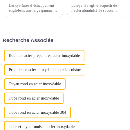
Les systèmes d’échappement
Lorsqu’il s’agit d’acquérir de
englobent une large gamme de
l’acier aluminisé, le succès
matériaux, principalement
dépend d’une attention
constitués d’alliages ferreux.
méticuleuse portée à plusieurs
Ces matériaux sont
aspects cruciaux. Qu'il s'agisse
soigneusement sélectionnés
d'assurer une qualité optimale
pour résister aux températures
ou de maximiser la rentabilité,
Recherche Associée
élevées, aux gaz corrosifs et
chaque étape joue un rôle
aux contraintes mécaniques...
important...
Bobine d'acier prépeint en acier inoxydable
Produits en acier inoxydable pour la cuisine
Tuyau rond en acier inoxydable
Tube rond en acier inoxydable
Tube rond en acier inoxydable 304
Tube et tuyau ronds en acier inoxydable