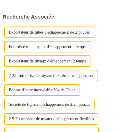
Ces matériaux sont
prolonger la durée de vie, en
soigneusement sélectionnés
bref, de prévenir la rouille.
pour résister aux températures
Segments de marché tels que
Recherche Associée
élevées, aux gaz corrosifs et
l'agriculture, l'automobile, la
aux contraintes mécaniques...
construction, le s...
Exportateur de tubes d'échappement de 2 pouces
Fournisseur de tuyaux d'échappement 2 temps
Exportateur de tuyaux d'échappement 2 temps
2.25 Entreprise de tuyaux flexibles d’échappement
Bobine d'acier inoxydable 304 de Chine
Société de tuyaux d'échappement de 2,25 pouces
2.5 Fournisseur de tuyaux d’échappement flexibles