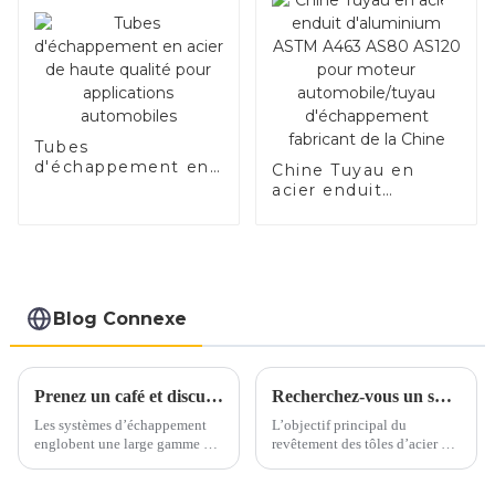
Tubes
d'échappement en
Chine Tuyau en
acier de haute
acier enduit
qualité pour
d'aluminium ASTM
applications
A463 AS80 AS120
automobiles
pour moteur
automobile/tuyau
d'échappement
fabricant de la
Blog Connexe
Chine
Prenez un café et discutons des matériaux d'échappement autour d'une tasse
Recherchez-vous un substitut à l’acier inoxydable et à l’aluminium ?
Les systèmes d’échappement
L’objectif principal du
englobent une large gamme de
revêtement des tôles d’acier est
matériaux, principalement
d’ajouter de la valeur,
constitués d’alliages ferreux.
d’améliorer l’apparence et de