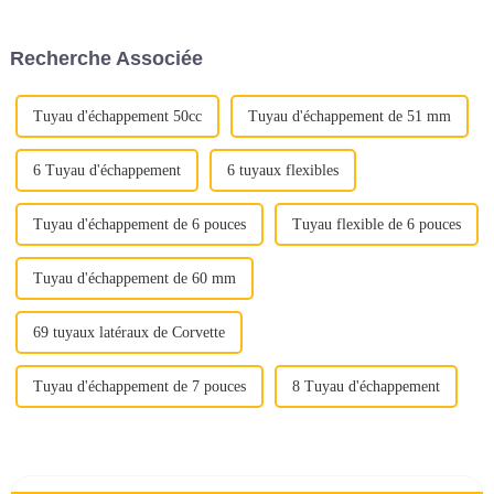
Ces matériaux sont
négliger des aspects cruciaux
soigneusement sélectionnés
de la qualité. Au lieu de cela,
pour résister aux températures
mettez en valeur la proposition
Recherche Associée
élevées, aux gaz corrosifs et
de valeur complète de l'acier
aux contraintes mécaniques...
inoxydable : « Déverrouiller la
qualité »
Tuyau d'échappement 50cc
Tuyau d'échappement de 51 mm
6 Tuyau d'échappement
6 tuyaux flexibles
Tuyau d'échappement de 6 pouces
Tuyau flexible de 6 pouces
Tuyau d'échappement de 60 mm
69 tuyaux latéraux de Corvette
Tuyau d'échappement de 7 pouces
8 Tuyau d'échappement