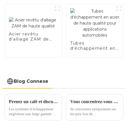
Acier revêtu
d'alliage ZAM de
Tubes
haute qualité
d'échappement en
acier de haute
qualité pour
applications
automobiles
Blog Connexe
Prenez un café et discutons des matériaux d'échappement autour d'une tasse
Vous concentrez-vous uniquement sur les prix lorsque vous vous approvisionnez en acier inoxydable ?
Les systèmes d’échappement
Se concentrer uniquement sur
englobent une large gamme de
les prix lors de
matériaux, principalement
l’approvisionnement en acier
constitués d’alliages ferreux.
inoxydable peut conduire à