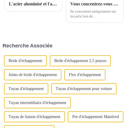
L'acier aluminisé et l'acier inoxydable aluminisé sont-ils parents ?
Vous concentrez-vous uniquement sur les prix lorsque vous vous approvisionnez en acier inoxydable ?
Se concentrer uniquement sur
les prix lors de
l’approvisionnement en acier
inoxydable peut conduire à
négliger des aspects cruciaux
de la qualité. Au lieu de cela,
mettez en valeur la proposition
Recherche Associée
de valeur complète de l'acier
inoxydable : « Déverrouiller la
qualité »
Bride d'échappement
Bride d'échappement 2,5 pouces
Joints de bride d'échappement
Flex d'échappement
Tuyau d'échappement
Tuyau d'échappement pour voiture
Tuyau intermédiaire d'échappement
Tuyau de liaison d'échappement
Pot d'échappement Mainford