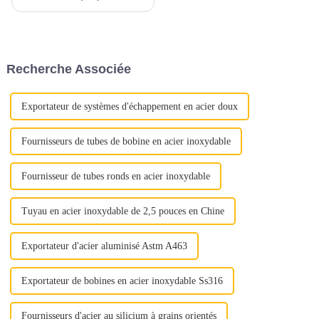
facteurs clés doivent être pris
en compte pour garantir un
processus d’approvisionnement
sans souci. Voici quelques
conseils essentiels pour guider
Recherche Associée
votre prise de décision.1.
Qualité et qualité...
Exportateur de systèmes d'échappement en acier doux
Fournisseurs de tubes de bobine en acier inoxydable
Fournisseur de tubes ronds en acier inoxydable
Tuyau en acier inoxydable de 2,5 pouces en Chine
Exportateur d'acier aluminisé Astm A463
Exportateur de bobines en acier inoxydable Ss316
Fournisseurs d'acier au silicium à grains orientés