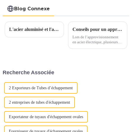
votre véhicule.
Blog Connexe
L'acier aluminisé et l'acier inoxydable aluminisé sont-ils parents ?
Conseils pour un approvisionnement en acier électrique en toute confiance
Lors de l’approvisionnement
en acier électrique, plusieurs
facteurs clés doivent être pris
en compte pour garantir un
processus d’approvisionnement
sans souci. Voici quelques
conseils essentiels pour guider
Recherche Associée
votre prise de décision.1.
Qualité et qualité...
2 Exporteurs de Tubes d’échappement
2 entreprises de tubes d'échappement
Exportateur de tuyaux d'échappement ovales
Fournisseur de tuyaux d'échappement ovales