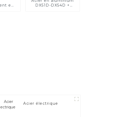
Acier en aluminium
ent en
DX51D-DX54D +
alité
AS80-AS300, acier
e –
revêtu d'aluminium
 les
et tuyaux et tubes
es de
en acier en
cule.
aluminium utilisés
pour le tuyau
d'échappement de
voiture
Acier électrique