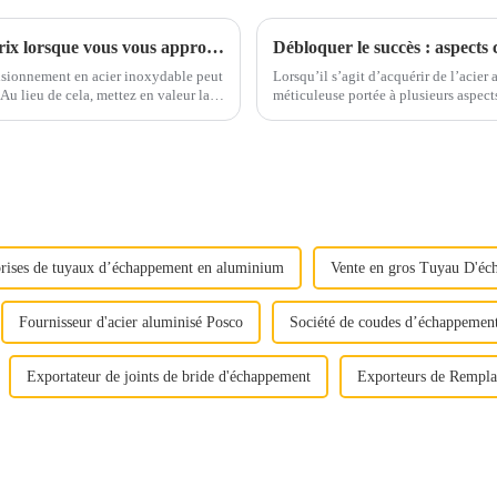
Vous concentrez-vous uniquement sur les prix lorsque vous vous approvisionnez en acier inoxydable ?
Débloquer le succès : aspects 
visionnement en acier inoxydable peut
Lorsqu’il s’agit d’acquérir de l’acier
méticuleuse portée à plusieurs aspects cruciaux. Qu'il s'agisse d'assure
« Déverrouiller la qualité »
ou de maximiser la rentabilité, chaque
rises de tuyaux d’échappement en aluminium
Vente en gros Tuyau D'é
Fournisseur d'acier aluminisé Posco
Société de coudes d’échappement
Exportateur de joints de bride d'échappement
Exporteurs de Rempla