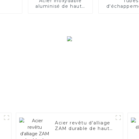
Acier inoxydable
Tubes
aluminisé de haute
d'échappem
qualité
acier de qu
supérieur
Améliorez
performanc
votre véhi
Acier revêtu d'alliage
ZAM durable de haute
qualité