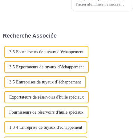
l’acier aluminisé, le succès
dépend d’une attention
méticuleuse portée à plusieurs
aspects cruciaux. Qu'il s'agisse
d'assurer une qualité optimale
ou de maximiser la rentabilité,
Recherche Associée
chaque étape joue un rôle
important...
3.5 Fournisseurs de tuyaux d’échappement
3.5 Exportateurs de tuyaux d’échappement
3.5 Entreprises de tuyaux d’échappement
Exportateurs de réservoirs d'huile spéciaux
Fournisseurs de réservoirs d'huile spéciaux
1 3 4 Entreprise de tuyaux d'échappement