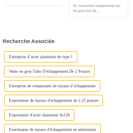
Se concentrer uniquement sur
les prix lors de
l’approvisionnement en acier
inoxydable peut conduire à
négliger des aspects cruciaux
de la qualité. Au lieu de cela,
mettez en valeur la proposition
Recherche Associée
de valeur complète de l'acier
inoxydable : « Déverrouiller la
qualité »
Entreprise d’acier aluminisé de type 1
Vente en gros Tube D'échappement De 2 Pouces
Entreprise de composants de tuyaux d’échappement
Exportateur de tuyaux d'échappement de 2,25 pouces
Exportateur d'acier aluminisé As120
Fournisseur de tuyaux d'échappement en aluminium