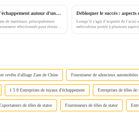
Prenez un café et discutons des matériaux d'échappement autour d'une tasse
Débloquer le succès : aspects 
me de matériaux, principalement
Lorsqu’il s’agit d’acquérir de l’acier
méticuleuse portée à plusieurs aspects cruciaux. Qu'il s'agisse d'assure
traintes mécaniques...
ou de maximiser la rentabilité, chaque
er revêtu d'alliage Zam de Chine
Fournisseur de silencieux automobiles
1 5 8 Entreprises de tuyaux d'échappement
Entreprises de tôles de 
Exportateurs de tôles de stator
Fournisseurs de tôles de stator
Entr