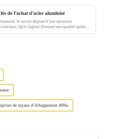
clés de l’achat d’acier aluminisé
 aluminisé, le succès dépend d’une attention
r une qualité optimale
 étape joue un rôle important...
stator
eprises de tuyaux d’échappement 409ss