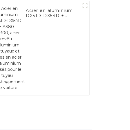
Acier en aluminium
DX51D-DX54D +
AS80-AS300, acier
revêtu d'aluminium et
tuyaux et tubes en
acier en aluminium
utilisés pour le tuyau
d'échappement de
voiture