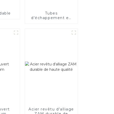
dable
Tubes
d'échappement en
acier de haute
qualité pour
applications
automobiles
uvert
Acier revêtu d'alliage
ium
ZAM durable de