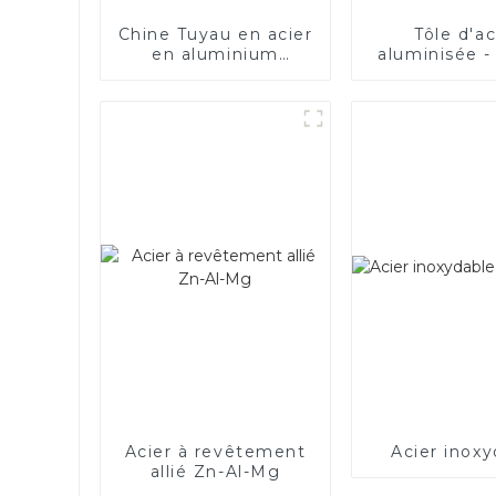
Chine Tuyau en acier
Tôle d'ac
en aluminium
aluminisée -
SA1c/SA1d/DX53D/DX54D
Tuyau soudé
recouvert
d'aluminium de
1,0/1,5/2,0 mm pour
système
d'échappement de
voiture Fabricants
Acier à revêtement
Acier inoxy
allié Zn-Al-Mg