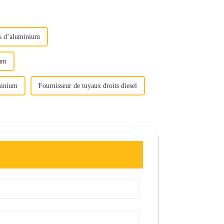
es d’aluminium
ium
minium
Fournisseur de tuyaux droits diesel