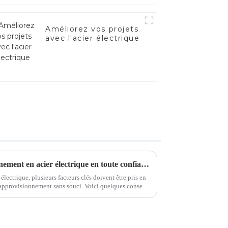
Améliorez vos projets
avec l'acier électrique
Conseils pour un approvisionnement en acier électrique en toute confiance
lectrique, plusieurs facteurs clés doivent être pris en
ement sans souci. Voici quelques conseils
essentiels pour guider votre prise de décision.1. Qualité et qualité...