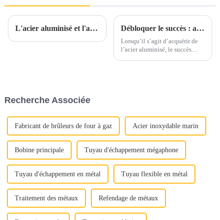
L'acier aluminisé et l'acier inoxydable aluminisé sont-ils parents ?
Débloquer le succès : aspects clés de l’achat d’acier aluminisé
Lorsqu’il s’agit d’acquérir de
l’acier aluminisé, le succès
dépend d’une attention
méticuleuse portée à plusieurs
aspects cruciaux. Qu'il s'agisse
d'assurer une qualité optimale
ou de maximiser la rentabilité,
Recherche Associée
chaque étape joue un rôle
important...
Fabricant de brûleurs de four à gaz
Acier inoxydable marin
Bobine principale
Tuyau d'échappement mégaphone
Tuyau d'échappement en métal
Tuyau flexible en métal
Traitement des métaux
Refendage de métaux