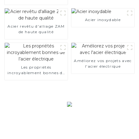
SA1c/SA1d/DX53D/DX54D
Tuyau soudé recouvert
d'aluminium de 1,0/1,5/2,0
mm pour système
Acier inoxydable
d'échappement de voiture
Acier revêtu d'alliage ZAM
Fabricants
de haute qualité
Améliorez vos projets avec
l'acier électrique
Les propriétés
incroyablement bonnes de
l’acier électrique