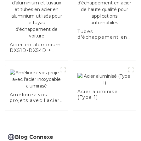
Chine
Tubes
d'échappement en
acier de haute
Acier en aluminium
qualité pour
DX51D-DX54D +
applications
AS80-AS300, acier
automobiles
revêtu d'aluminium
et tuyaux et tubes
en acier en
aluminium utilisés
pour le tuyau
d'échappement de
Acier aluminisé
Améliorez vos
voiture
(Type 1)
projets avec l'acier
inoxydable
aluminisé
Blog Connexe