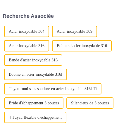
négliger des aspects cruciaux
aspects cruciaux. Qu'il s'agisse
de la qualité. Au lieu de cela,
d'assurer une qualité optimale
mettez en valeur la proposition
ou de maximiser la rentabilité,
Recherche Associée
de valeur complète de l'acier
chaque étape joue un rôle
inoxydable : « Déverrouiller la
important...
qualité »
Acier inoxydable 304
Acier inoxydable 309
Acier inoxydable 316
Bobine d'acier inoxydable 316
Bande d'acier inoxydable 316
Bobine en acier inoxydable 316l
Tuyau rond sans soudure en acier inoxydable 316l Ti
Bride d'échappement 3 pouces
Silencieux de 3 pouces
4 Tuyau flexible d'échappement