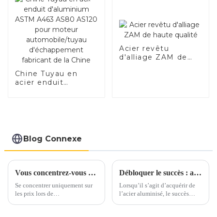
système d'échappement
de voiture Fabricants
Acier revêtu
d'alliage ZAM de
haute qualité
Chine Tuyau en
acier enduit
d'aluminium ASTM
A463 AS80 AS120
pour moteur
automobile/tuyau
d'échappement
fabricant de la
Blog Connexe
Chine
Vous concentrez-vous uniquement sur les prix lorsque vous vous approvisionnez en acier inoxydable ?
Débloquer le succès : aspects clés de l’achat d’acier aluminisé
Se concentrer uniquement sur
Lorsqu’il s’agit d’acquérir de
les prix lors de
l’acier aluminisé, le succès
l’approvisionnement en acier
dépend d’une attention
inoxydable peut conduire à
méticuleuse portée à plusieurs