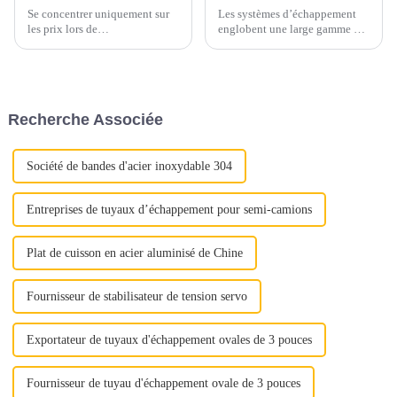
Se concentrer uniquement sur
Les systèmes d’échappement
les prix lors de
englobent une large gamme de
l’approvisionnement en acier
matériaux, principalement
inoxydable peut conduire à
constitués d’alliages ferreux.
négliger des aspects cruciaux
Ces matériaux sont
de la qualité. Au lieu de cela,
soigneusement sélectionnés
mettez en valeur la proposition
pour résister aux températures
Recherche Associée
de valeur complète de l'acier
élevées, aux gaz corrosifs et
inoxydable : « Déverrouiller la
aux contraintes mécaniques...
qualité »
Société de bandes d'acier inoxydable 304
Entreprises de tuyaux d’échappement pour semi-camions
Plat de cuisson en acier aluminisé de Chine
Fournisseur de stabilisateur de tension servo
Exportateur de tuyaux d'échappement ovales de 3 pouces
Fournisseur de tuyau d'échappement ovale de 3 pouces