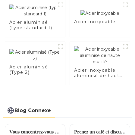
et tuyaux et tubes
en acier en
aluminium utilisés
pour le tuyau
Acier inoxydable
Acier aluminisé
d'échappement de
(type standard 1)
voiture
Acier aluminisé
Acier inoxydable
(Type 2)
aluminisé de haute
qualité
Blog Connexe
Vous concentrez-vous uniquement sur les prix lorsque vous vous approvisionnez en acier inoxydable ?
Prenez un café et discutons des matériaux d'échappement autour d'une tasse