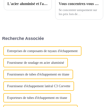
L'acier aluminisé et l'acier inoxydable aluminisé sont-ils parents ?
Vous concentrez-vous uniquement sur les prix lorsque vous vous approvisionnez en acier inoxydable ?
Se concentrer uniquement sur
les prix lors de
l’approvisionnement en acier
inoxydable peut conduire à
négliger des aspects cruciaux
de la qualité. Au lieu de cela,
mettez en valeur la proposition
Recherche Associée
de valeur complète de l'acier
inoxydable : « Déverrouiller la
qualité »
Entreprises de composants de tuyaux d'échappement
Fournisseur de soudage en acier aluminisé
Fournisseurs de tubes d'échappement en titane
Fournisseur d'échappement latéral C3 Corvette
Exporteurs de tubes d'échappement en titane