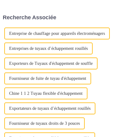
processus d’approvisionnement
négliger des aspects cruciaux
sans souci. Voici quelques
de la qualité. Au lieu de cela,
conseils essentiels pour guider
mettez en valeur la proposition
Recherche Associée
votre prise de décision.1.
de valeur complète de l'acier
Qualité et qualité...
inoxydable : « Déverrouiller la
qualité »
Entreprise de chauffage pour appareils électroménagers
Entreprises de tuyaux d’échappement rouillés
Exporteurs de Tuyaux d'échappement de souffle
Fournisseur de fuite de tuyau d'échappement
Chine 1 1 2 Tuyau flexible d'échappement
Exportateurs de tuyaux d’échappement rouillés
Fournisseur de tuyaux droits de 3 pouces