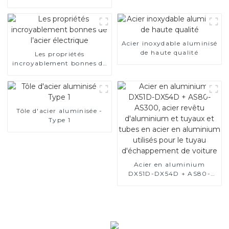
SA1c/SA1d/DX53D/DX54D
Tuyau soudé recouvert
d'aluminium de 1,0/1,5/2,0
mm pour système
d'échappement de voiture
Acier inoxydable aluminisé
Fabricants
de haute qualité
Les propriétés
incroyablement bonnes de
l’acier électrique
Tôle d'acier aluminisée -
Type 1
Acier en aluminium
DX51D-DX54D + AS80-
AS300, acier revêtu
d'aluminium et tuyaux et
tubes en acier en
aluminium utilisés pour le
tuyau d'échappement de
voiture