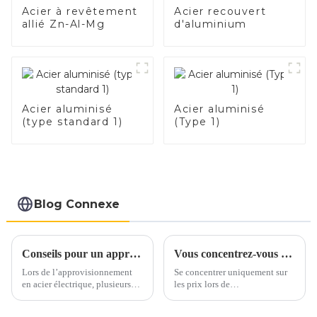
Acier à revêtement
Acier recouvert
allié Zn-Al-Mg
d'aluminium
Acier aluminisé
Acier aluminisé
(type standard 1)
(Type 1)
Blog Connexe
Conseils pour un approvisionnement en acier électrique en toute confiance
Vous concentrez-vous uniquement sur les prix lorsque vous vous approvisionnez en acier inoxydable ?
Lors de l’approvisionnement
Se concentrer uniquement sur
en acier électrique, plusieurs
les prix lors de
facteurs clés doivent être pris
l’approvisionnement en acier
en compte pour garantir un
inoxydable peut conduire à