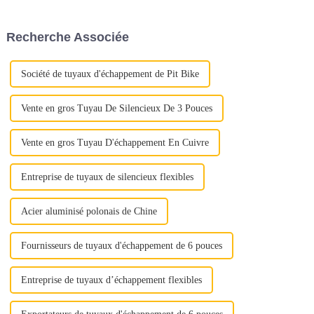
négliger des aspects cruciaux
aspects cruciaux. Qu'il s'agisse
de la qualité. Au lieu de cela,
d'assurer une qualité optimale
mettez en valeur la proposition
ou de maximiser la rentabilité,
Recherche Associée
de valeur complète de l'acier
chaque étape joue un rôle
inoxydable : « Déverrouiller la
important...
qualité »
Société de tuyaux d'échappement de Pit Bike
Vente en gros Tuyau De Silencieux De 3 Pouces
Vente en gros Tuyau D'échappement En Cuivre
Entreprise de tuyaux de silencieux flexibles
Acier aluminisé polonais de Chine
Fournisseurs de tuyaux d'échappement de 6 pouces
Entreprise de tuyaux d’échappement flexibles