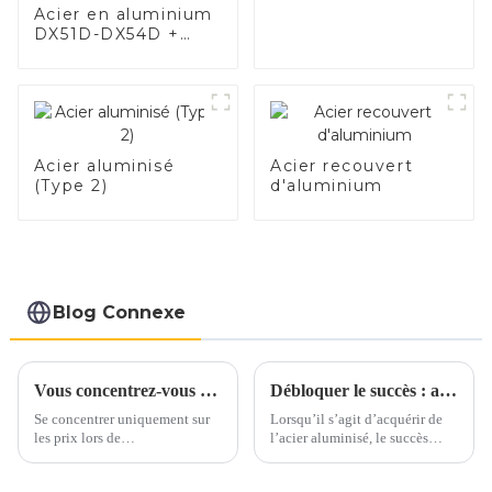
qualité
Acier en aluminium
DX51D-DX54D +
AS80-AS300, acier
revêtu d'aluminium
et tuyaux et tubes
en acier en
aluminium utilisés
pour le tuyau
Acier aluminisé
Acier recouvert
d'échappement de
(Type 2)
d'aluminium
voiture
Blog Connexe
Vous concentrez-vous uniquement sur les prix lorsque vous vous approvisionnez en acier inoxydable ?
Débloquer le succès : aspects clés de l’achat d’acier aluminisé
Se concentrer uniquement sur
Lorsqu’il s’agit d’acquérir de
les prix lors de
l’acier aluminisé, le succès
l’approvisionnement en acier
dépend d’une attention
inoxydable peut conduire à
méticuleuse portée à plusieurs