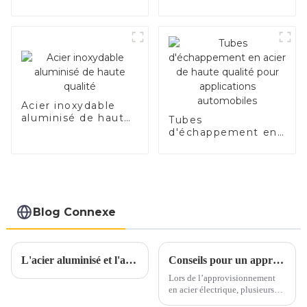
SA1c/SA1d/DX53D/DX54D
Tuyau soudé recouvert
d'aluminium de
1,0/1,5/2,0 mm pour
système d'échappement
de voiture Fabricants
Acier inoxydable
aluminisé de haute
Tubes
qualité
d'échappement en
acier de haute
qualité pour
applications
automobiles
Blog Connexe
L'acier aluminisé et l'acier inoxydable aluminisé sont-ils parents ?
Conseils pour un approvisionnement en acier électrique en toute confiance
Lors de l’approvisionnement
en acier électrique, plusieurs
facteurs clés doivent être pris