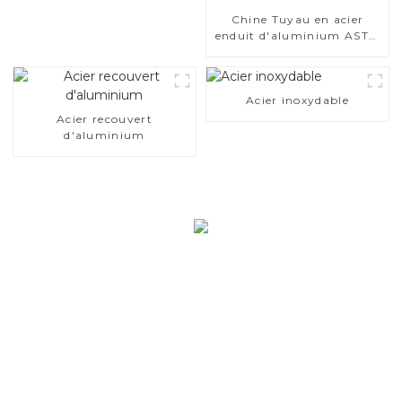
Chine Tuyau en acier
enduit d'aluminium ASTM
A463 AS80 AS120 pour
moteur automobile/tuyau
d'échappement fabricant
Acier inoxydable
de la Chine
Acier recouvert
d'aluminium