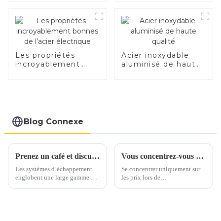
qualité pour
applications
automobiles
Les propriétés
Acier inoxydable
incroyablement
aluminisé de haute
bonnes de l’acier
qualité
électrique
Blog Connexe
Prenez un café et discutons des matériaux d'échappement autour d'une tasse
Vous concentrez-vous uniquement sur les prix lorsque vous vous approvisionnez en acier inoxydable ?
Les systèmes d’échappement
Se concentrer uniquement sur
englobent une large gamme de
les prix lors de
matériaux, principalement
l’approvisionnement en acier
constitués d’alliages ferreux.
inoxydable peut conduire à
Ces matériaux sont
négliger des aspects cruciaux
soigneusement sélectionnés
de la qualité. Au lieu de cela,
pour résister aux températures
mettez en valeur la proposition