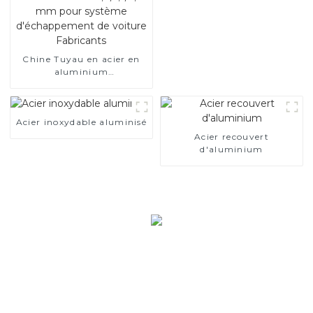
Chine Tuyau en acier en
aluminium
SA1c/SA1d/DX53D/DX54D
Tuyau soudé recouvert
d'aluminium de 1,0/1,5/2,0
Acier inoxydable aluminisé
mm pour système
d'échappement de voiture
Acier recouvert
Fabricants
d'aluminium