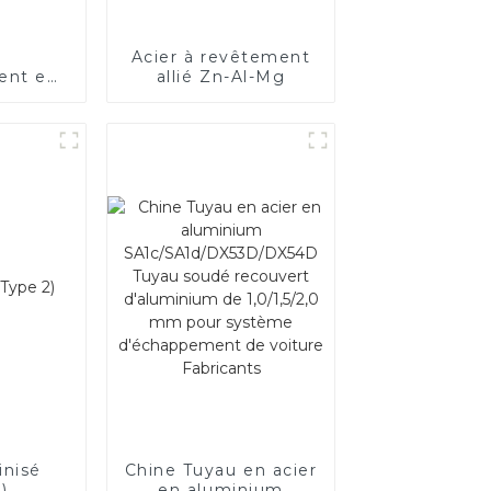
Acier à revêtement
ent en
allié Zn-Al-Mg
alité
e –
 les
es de
cule.
inisé
Chine Tuyau en acier
)
en aluminium