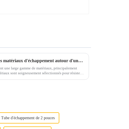
Prenez un café et discutons des matériaux d'échappement autour d'une tasse
nt une large gamme de matériaux, principalement
rosifs et aux contraintes mécaniques...
Tube d'échappement de 2 pouces