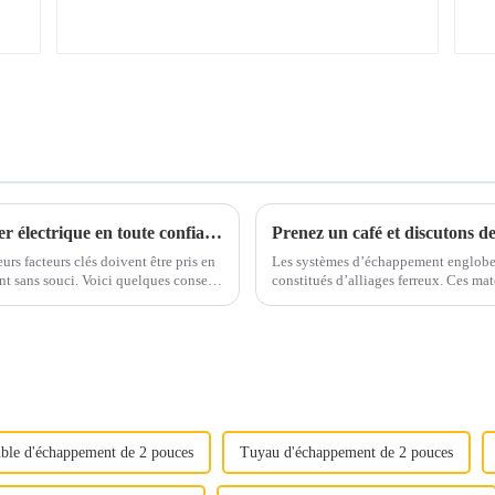
Conseils pour un approvisionnement en acier électrique en toute confiance
urs facteurs clés doivent être pris en
Les systèmes d’échappement englobe
 quelques conseils
constitués d’alliages ferreux. Ces matériaux sont soigneusement sélectionnés pour résister
otre prise de décision.1. Qualité et qualité...
aux températures élevées, aux gaz cor
ible d'échappement de 2 pouces
Tuyau d'échappement de 2 pouces