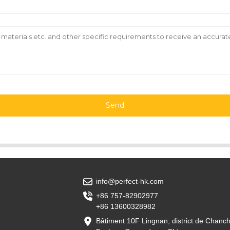
Send
info@perfect-hk.com
+86 757-82902977
+86 13600328982
Bâtiment 10F Lingnan, district de Chanc