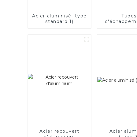
Acier aluminisé (type
Tubes
standard 1)
d'échappem
acier de qu
supérieur
Améliorez
performanc
votre véhi
Acier recouvert
Acier alum
d'aluminium
(Type 2