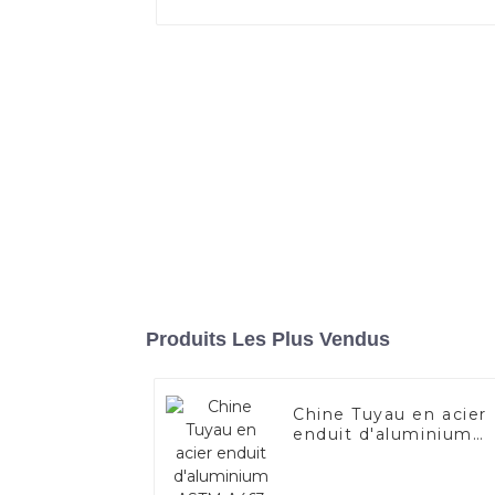
Produits Les Plus Vendus
Chine Tuyau en acier
enduit d'aluminium
ASTM A463 AS80
AS120 pour moteur
automobile/tuyau