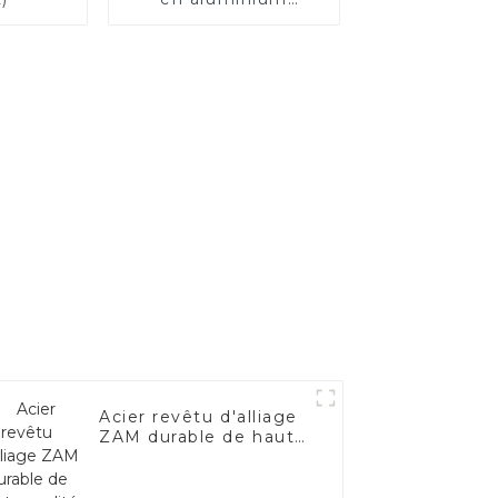
SA1c/SA1d/DX53D/DX54D
Tuyau soudé
recouvert
d'aluminium de
1,0/1,5/2,0 mm pour
système
d'échappement de
voiture Fabricants
Acier revêtu d'alliage
ZAM durable de haute
qualité