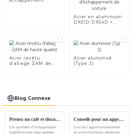
échappement
Acier en aluminium
DX51D-DX54D +
AS80-AS300, acier
revêtu d'aluminium
et tuyaux et tubes
en acier en
aluminium utilisés
pour le tuyau
Acier revêtu
Acier aluminisé
d'échappement de
d'alliage ZAM de
(Type 2)
voiture
haute qualité
Blog Connexe
Prenez un café et discutons des matériaux d'échappement autour d'une tasse
Conseils pour un approvisionnement en acier électrique en toute confiance
Les systèmes d’échappement
Lors de l’approvisionnement
englobent une large gamme de
en acier électrique, plusieurs