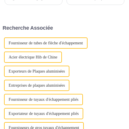
matériaux, principalement
facteurs clés doivent être pris
constitués d’alliages ferreux.
en compte pour garantir un
Ces matériaux sont
processus d’approvisionnement
soigneusement sélectionnés
sans souci. Voici quelques
pour résister aux températures
conseils essentiels pour guider
Recherche Associée
élevées, aux gaz corrosifs et
votre prise de décision.1.
aux contraintes mécaniques...
Qualité et qualité...
Fournisseur de tubes de flèche d'échappement
Acier électrique Hib de Chine
Exporteurs de Plaques aluminisées
Entreprises de plaques aluminisées
Fournisseur de tuyaux d'échappement pliés
Exportateur de tuyaux d'échappement pliés
Fournisseurs de gros tuyaux d'échappement