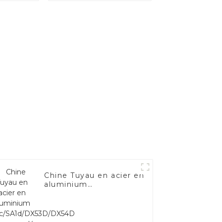
Chine Tuyau en acier en
aluminium
SA1c/SA1d/DX53D/DX54D
Tuyau soudé recouvert
d'aluminium de
1,0/1,5/2,0 mm pour