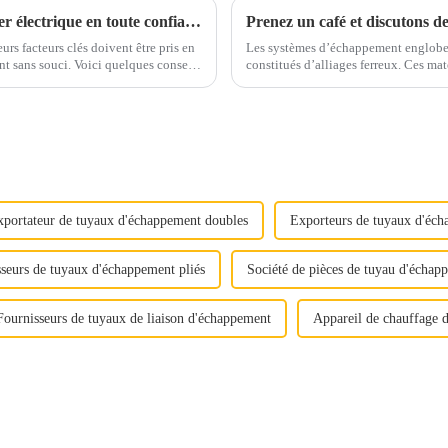
Conseils pour un approvisionnement en acier électrique en toute confiance
urs facteurs clés doivent être pris en
Les systèmes d’échappement englobe
 quelques conseils
constitués d’alliages ferreux. Ces matériaux sont soigneusement sélectionnés pour résister
otre prise de décision.1. Qualité et qualité...
aux températures élevées, aux gaz cor
xportateur de tuyaux d'échappement doubles
Exporteurs de tuyaux d'éch
seurs de tuyaux d'échappement pliés
Société de pièces de tuyau d'échap
Fournisseurs de tuyaux de liaison d'échappement
Appareil de chauffage 