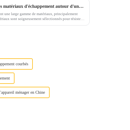
Prenez un café et discutons des matériaux d'échappement autour d'une tasse
nt une large gamme de matériaux, principalement
rosifs et aux contraintes mécaniques...
appement courbés
pement
d'appareil ménager en Chine