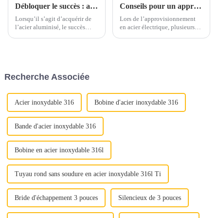
Débloquer le succès : aspects clés de l’achat d’acier aluminisé
Conseils pour un approvisionnement en acier électrique en toute confiance
Lorsqu’il s’agit d’acquérir de
Lors de l’approvisionnement
l’acier aluminisé, le succès
en acier électrique, plusieurs
dépend d’une attention
facteurs clés doivent être pris
méticuleuse portée à plusieurs
en compte pour garantir un
aspects cruciaux. Qu'il s'agisse
processus d’approvisionnement
d'assurer une qualité optimale
sans souci. Voici quelques
ou de maximiser la rentabilité,
conseils essentiels pour guider
Recherche Associée
chaque étape joue un rôle
votre prise de décision.1.
important...
Qualité et qualité...
Acier inoxydable 316
Bobine d'acier inoxydable 316
Bande d'acier inoxydable 316
Bobine en acier inoxydable 316l
Tuyau rond sans soudure en acier inoxydable 316l Ti
Bride d'échappement 3 pouces
Silencieux de 3 pouces