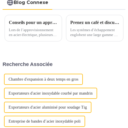
pour le tuyau
Blog Connexe
d'échappement de
voiture
Conseils pour un approvisionnement en acier électrique en toute confiance
Prenez un café et discutons des matériaux d'échappement autour d'une tasse
Lors de l’approvisionnement
Les systèmes d’échappement
en acier électrique, plusieurs
englobent une large gamme de
facteurs clés doivent être pris
matériaux, principalement
en compte pour garantir un
constitués d’alliages ferreux.
processus d’approvisionnement
Ces matériaux sont
sans souci. Voici quelques
soigneusement sélectionnés
conseils essentiels pour guider
pour résister aux températures
Recherche Associée
votre prise de décision.1.
élevées, aux gaz corrosifs et
Qualité et qualité...
aux contraintes mécaniques...
Chambre d'expansion à deux temps en gros
Exportateurs d'acier inoxydable courbé par mandrin
Exportateurs d'acier aluminisé pour soudage Tig
Entreprise de bandes d’acier inoxydable poli