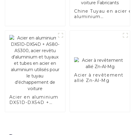
Chine Tuyau en acier e
aluminium
SA1c/SA1d/DX53D/DX54
Tuyau soudé recouvert
d'aluminium de
1,0/1,5/2,0 mm pour
système d'échappemen
de voiture Fabricants
Acier à revêtement
allié Zn-Al-Mg
Acier en aluminium
DX51D-DX54D +
AS80-AS300, acier
revêtu d'aluminium
et tuyaux et tubes
en acier en
aluminium utilisés