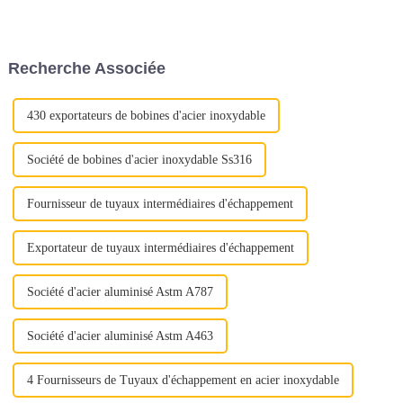
constitués d’alliages ferreux.
d'améliorer l'apparence et de
Ces matériaux sont
prolonger la durée de vie, en
soigneusement sélectionnés
bref, de prévenir la rouille.
pour résister aux températures
Segments de marché tels que
Recherche Associée
élevées, aux gaz corrosifs et
l'agriculture, l'automobile, la
aux contraintes mécaniques...
construction, le s...
430 exportateurs de bobines d'acier inoxydable
Société de bobines d'acier inoxydable Ss316
Fournisseur de tuyaux intermédiaires d'échappement
Exportateur de tuyaux intermédiaires d'échappement
Société d'acier aluminisé Astm A787
Société d'acier aluminisé Astm A463
4 Fournisseurs de Tuyaux d'échappement en acier inoxydable