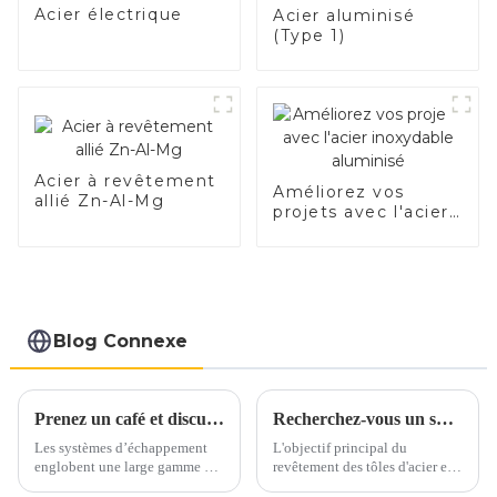
de voiture Fabricants
Acier électrique
Acier aluminisé
(Type 1)
Acier à revêtement
Améliorez vos
allié Zn-Al-Mg
projets avec l'acier
inoxydable
aluminisé
Blog Connexe
Prenez un café et discutons des matériaux d'échappement autour d'une tasse
Recherchez-vous un substitut à l’acier inoxydable et à l’aluminium ?
Les systèmes d’échappement
L'objectif principal du
englobent une large gamme de
revêtement des tôles d'acier est
matériaux, principalement
d'ajouter de la valeur,