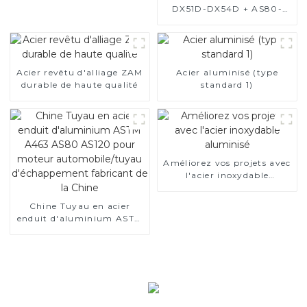
DX51D-DX54D + AS80-
AS300, acier revêtu
d'aluminium et tuyaux et
tubes en acier en
aluminium utilisés pour le
tuyau d'échappement de
Acier revêtu d'alliage ZAM
Acier aluminisé (type
voiture
durable de haute qualité
standard 1)
Améliorez vos projets avec
l'acier inoxydable
aluminisé
Chine Tuyau en acier
enduit d'aluminium ASTM
A463 AS80 AS120 pour
moteur automobile/tuyau
d'échappement fabricant
de la Chine