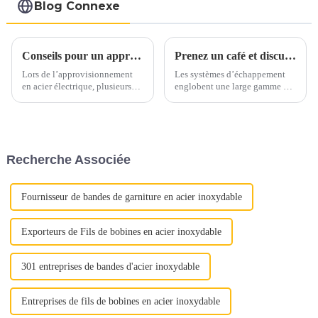
de voiture Fabricants
Blog Connexe
Conseils pour un approvisionnement en acier électrique en toute confiance
Prenez un café et discutons des matériaux d'échappement autour d'une tasse
Lors de l’approvisionnement
Les systèmes d’échappement
en acier électrique, plusieurs
englobent une large gamme de
facteurs clés doivent être pris
matériaux, principalement
en compte pour garantir un
constitués d’alliages ferreux.
processus d’approvisionnement
Ces matériaux sont
sans souci. Voici quelques
soigneusement sélectionnés
conseils essentiels pour guider
pour résister aux températures
Recherche Associée
votre prise de décision.1.
élevées, aux gaz corrosifs et
Qualité et qualité...
aux contraintes mécaniques...
Fournisseur de bandes de garniture en acier inoxydable
Exporteurs de Fils de bobines en acier inoxydable
301 entreprises de bandes d'acier inoxydable
Entreprises de fils de bobines en acier inoxydable