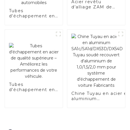
Acier revêtu
d'alliage ZAM de
Tubes
haute qualité
d'échappement en
acier de haute
qualité pour
applications
automobiles
Tubes
d'échappement en
Chine Tuyau en acier e
acier de qualité
aluminium
supérieure –
SA1c/SA1d/DX53D/DX54
Améliorez les
Tuyau soudé recouvert
performances de
d'aluminium de
votre véhicule.
1,0/1,5/2,0 mm pour
système d'échappemen