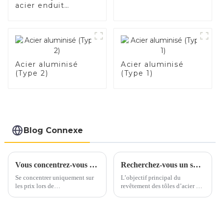
acier enduit
d'aluminium ASTM
A463 AS80 AS120
pour moteur
automobile/tuyau
d'échappement
fabricant de la
Acier aluminisé
Acier aluminisé
Chine
(Type 2)
(Type 1)
Blog Connexe
Vous concentrez-vous uniquement sur les prix lorsque vous vous approvisionnez en acier inoxydable ?
Recherchez-vous un substitut à l’acier inoxydable et à l’aluminium ?
Se concentrer uniquement sur
L’objectif principal du
les prix lors de
revêtement des tôles d’acier est
l’approvisionnement en acier
d’ajouter de la valeur,
inoxydable peut conduire à
d’améliorer l’apparence et de
négliger des aspects cruciaux
prolonger la durée de vie, en
de la qualité. Au lieu de cela,
bref, de prévenir la rouille.