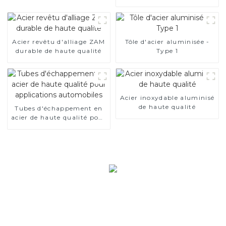
AS300, acier revêtu
d'aluminium et tuyaux et
tubes en acier en
aluminium utilisés pour le
tuyau d'échappement de
Acier revêtu d'alliage ZAM
Tôle d'acier aluminisée -
voiture
durable de haute qualité
Type 1
Acier inoxydable aluminisé
de haute qualité
Tubes d'échappement en
acier de haute qualité pour
applications automobiles