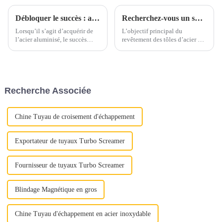
Débloquer le succès : aspects clés de l’achat d’acier aluminisé
Recherchez-vous un substitut à l’acier inoxydable et à l’aluminium ?
Lorsqu’il s’agit d’acquérir de
L’objectif principal du
l’acier aluminisé, le succès
revêtement des tôles d’acier est
dépend d’une attention
d’ajouter de la valeur,
méticuleuse portée à plusieurs
d’améliorer l’apparence et de
aspects cruciaux. Qu'il s'agisse
prolonger la durée de vie, en
d'assurer une qualité optimale
bref, de prévenir la rouille.
ou de maximiser la rentabilité,
Segments de marché tels que
Recherche Associée
chaque étape joue un rôle
l'agriculture, l'automobile, la
important...
construction, le s...
Chine Tuyau de croisement d'échappement
Exportateur de tuyaux Turbo Screamer
Fournisseur de tuyaux Turbo Screamer
Blindage Magnétique en gros
Chine Tuyau d'échappement en acier inoxydable