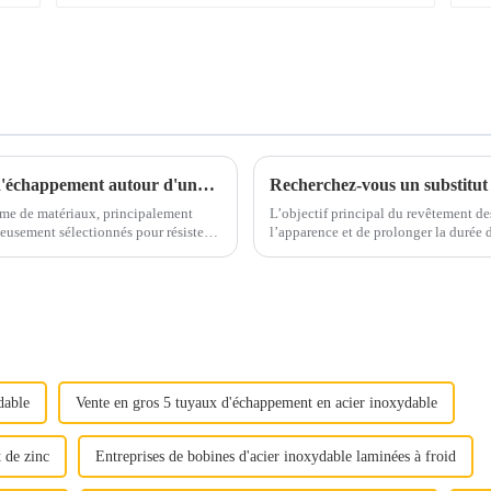
Prenez un café et discutons des matériaux d'échappement autour d'une tasse
Recherchez-vous un substitut 
me de matériaux, principalement
L’objectif principal du revêtement des
l’apparence et de prolonger la durée de vie, 
traintes mécaniques...
marché tels que l'agriculture, l'automob
dable
Vente en gros 5 tuyaux d'échappement en acier inoxydable
t de zinc
Entreprises de bobines d'acier inoxydable laminées à froid