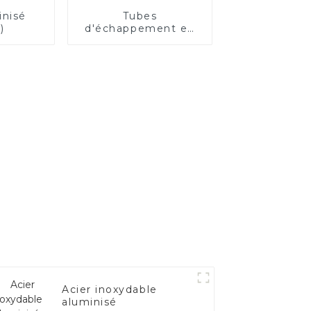
inisé
Tubes
)
d'échappement en
acier de qualité
supérieure –
Améliorez les
performances de
votre véhicule.
Acier inoxydable
aluminisé