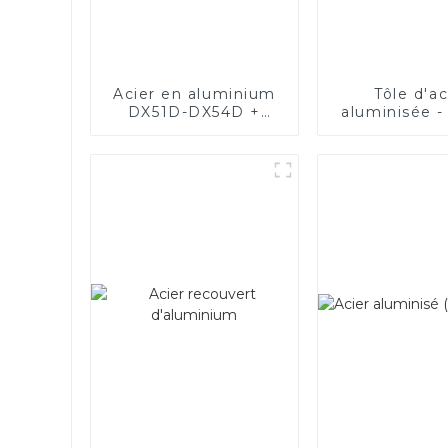
Acier en aluminium
Tôle d'ac
DX51D-DX54D +
aluminisée -
AS80-AS300, acier
revêtu d'aluminium
et tuyaux et tubes
en acier en
aluminium utilisés
pour le tuyau
d'échappement de
voiture