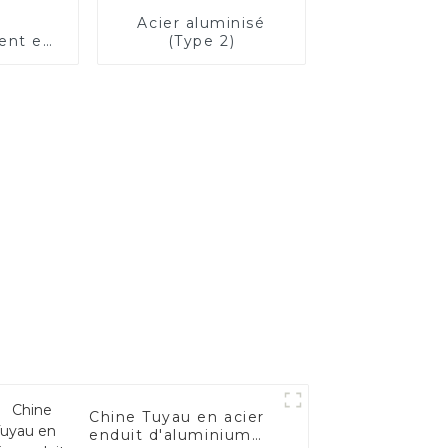
Acier aluminisé
ent en
(Type 2)
alité
e –
 les
es de
cule.
Chine Tuyau en acier
enduit d'aluminium