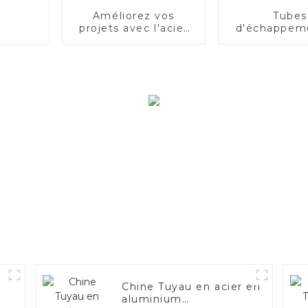
Améliorez vos
Tubes
projets avec l'acier
d'échappem
inoxydable aluminisé
acier de qu
supérieur
Améliorez
performanc
votre véhi
Chine Tuyau en acier en
aluminium