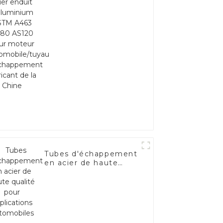
ASTM A463 AS80
AS120 pour moteur
automobile/tuyau
d'échappement
fabricant de la Chine
Tubes d'échappement
en acier de haute
qualité pour
applications
automobiles