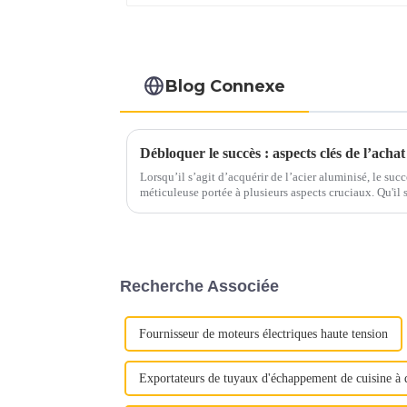
Blog Connexe
Débloquer le succès : aspects clés de l’achat
Lorsqu’il s’agit d’acquérir de l’acier aluminisé, le su
méticuleuse portée à plusieurs aspects cruciaux. Qu'il s'agisse d'assurer une qualité optimale
ou de maximiser la rentabilité, chaque étape joue un rô
Recherche Associée
Fournisseur de moteurs électriques haute tension
Exportateurs de tuyaux d'échappement de cuisine à 