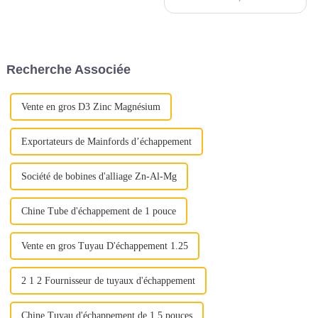
dépend d’une attention
méticuleuse portée à plusieurs
aspects cruciaux. Qu'il s'agisse
d'assurer une qualité optimale
ou de maximiser la rentabilité,
Recherche Associée
chaque étape joue un rôle
important...
Vente en gros D3 Zinc Magnésium
Exportateurs de Mainfords d’échappement
Société de bobines d'alliage Zn-Al-Mg
Chine Tube d'échappement de 1 pouce
Vente en gros Tuyau D'échappement 1.25
2 1 2 Fournisseur de tuyaux d'échappement
Chine Tuyau d'échappement de 1,5 pouces