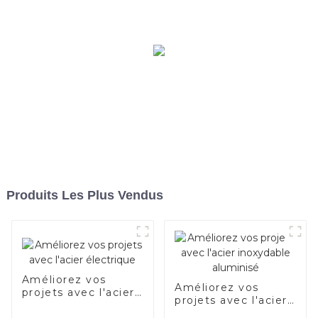
d'aluminium et tuyaux et
tubes en acier en
aluminium utilisés pour le
tuyau d'échappement de
voiture
Produits Les Plus Vendus
Améliorez vos
Améliorez vos
projets avec l'acier
projets avec l'acier
électrique
inoxydable