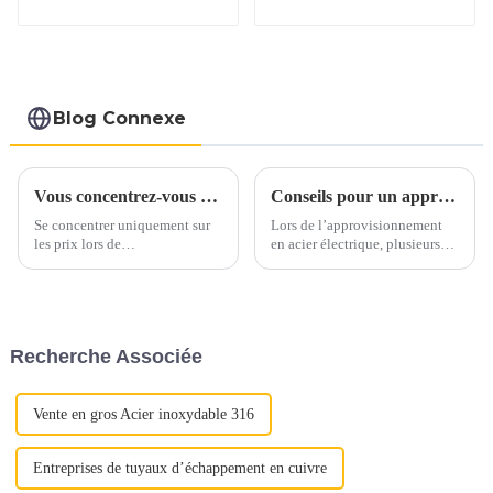
d'aluminium ASTM
A463 AS80 AS120
pour moteur
automobile/tuyau
d'échappement
fabricant de la
Blog Connexe
Chine
Vous concentrez-vous uniquement sur les prix lorsque vous vous approvisionnez en acier inoxydable ?
Conseils pour un approvisionnement en acier électrique en toute confiance
Se concentrer uniquement sur
Lors de l’approvisionnement
les prix lors de
en acier électrique, plusieurs
l’approvisionnement en acier
facteurs clés doivent être pris
inoxydable peut conduire à
en compte pour garantir un
négliger des aspects cruciaux
processus d’approvisionnement
de la qualité. Au lieu de cela,
sans souci. Voici quelques
mettez en valeur la proposition
conseils essentiels pour guider
Recherche Associée
de valeur complète de l'acier
votre prise de décision.1.
inoxydable : « Déverrouiller la
Qualité et qualité...
qualité »
Vente en gros Acier inoxydable 316
Entreprises de tuyaux d’échappement en cuivre