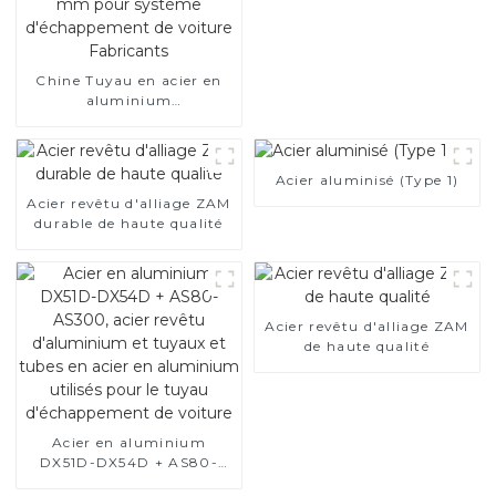
Chine Tuyau en acier en
aluminium
SA1c/SA1d/DX53D/DX54D
Tuyau soudé recouvert
d'aluminium de 1,0/1,5/2,0
mm pour système
Acier aluminisé (Type 1)
d'échappement de voiture
Acier revêtu d'alliage ZAM
Fabricants
durable de haute qualité
Acier revêtu d'alliage ZAM
de haute qualité
Acier en aluminium
DX51D-DX54D + AS80-
AS300, acier revêtu