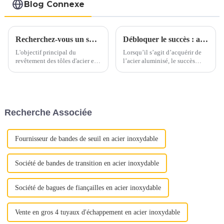
de voiture Fabricants
Blog Connexe
Recherchez-vous un substitut à l’acier inoxydable et à l’aluminium ?
Débloquer le succès : aspects clés de l’achat d’acier aluminisé
L'objectif principal du
Lorsqu’il s’agit d’acquérir de
revêtement des tôles d'acier est
l’acier aluminisé, le succès
d'ajouter de la valeur,
dépend d’une attention
d'améliorer l'apparence et de
méticuleuse portée à plusieurs
prolonger la durée de vie, en
aspects cruciaux. Qu'il s'agisse
bref, de prévenir la rouille.
d'assurer une qualité optimale
Segments de marché tels que
ou de maximiser la rentabilité,
Recherche Associée
l'agriculture, l'automobile, la
chaque étape joue un rôle
construction, le s...
important...
Fournisseur de bandes de seuil en acier inoxydable
Société de bandes de transition en acier inoxydable
Société de bagues de fiançailles en acier inoxydable
Vente en gros 4 tuyaux d'échappement en acier inoxydable