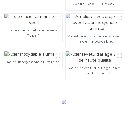
DX51D-DX54D + AS80-
AS300, acier revêtu
d'aluminium et tuyaux et
tubes en acier en
aluminium utilisés pour le
tuyau d'échappement de
Tôle d'acier aluminisée -
voiture
Type 1
Améliorez vos projets avec
l'acier inoxydable
aluminisé
Acier inoxydable aluminisé
Acier revêtu d'alliage ZAM
de haute qualité