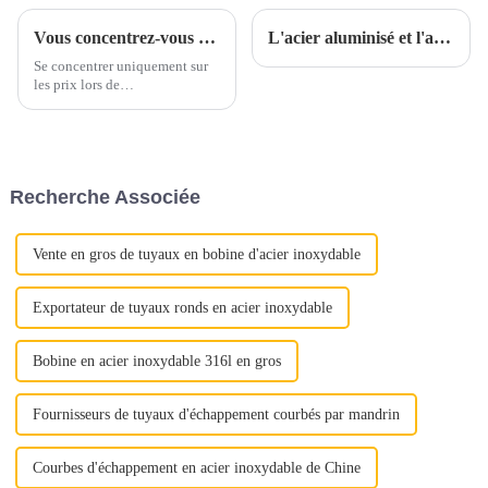
Vous concentrez-vous uniquement sur les prix lorsque vous vous approvisionnez en acier inoxydable ?
L'acier aluminisé et l'acier inoxydable aluminisé sont-ils parents ?
Se concentrer uniquement sur
les prix lors de
l’approvisionnement en acier
inoxydable peut conduire à
négliger des aspects cruciaux
de la qualité. Au lieu de cela,
mettez en valeur la proposition
Recherche Associée
de valeur complète de l'acier
inoxydable : « Déverrouiller la
qualité »
Vente en gros de tuyaux en bobine d'acier inoxydable
Exportateur de tuyaux ronds en acier inoxydable
Bobine en acier inoxydable 316l en gros
Fournisseurs de tuyaux d'échappement courbés par mandrin
Courbes d'échappement en acier inoxydable de Chine