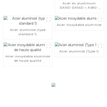
Acier en aluminium
DX51D-DX54D + AS80-
AS300, acier revêtu
d'aluminium et tuyaux et
tubes en acier en
Acier inoxydable aluminisé
aluminium utilisés pour le
tuyau d'échappement de
Acier aluminisé (type
voiture
standard 1)
Acier aluminisé (Type 1)
Acier inoxydable aluminisé
de haute qualité