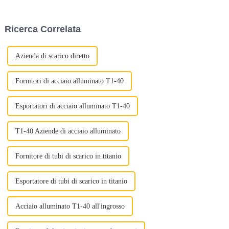
diversi aspetti cruciali. Dal
garantire una qualità ottimale
alla massimizzazione del
Ricerca Correlata
rapporto costo-efficacia, ogni
passaggio gioca un ruolo
importante...
Azienda di scarico diretto
Fornitori di acciaio alluminato T1-40
Esportatori di acciaio alluminato T1-40
T1-40 Aziende di acciaio alluminato
Fornitore di tubi di scarico in titanio
Esportatore di tubi di scarico in titanio
Acciaio alluminato T1-40 all'ingrosso