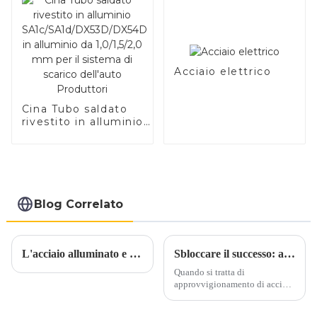
Acciaio elettrico
Cina Tubo saldato
rivestito in alluminio
SA1c/SA1d/DX53D/DX54D
in alluminio da
1,0/1,5/2,0 mm per il
sistema di scarico
dell'auto Produttori
Blog Correlato
L'acciaio alluminato e l'acciaio inossidabile alluminato sono parenti?
Sbloccare il successo: aspetti chiave nell’approvvigionamento di acciaio alluminato
Quando si tratta di
approvvigionamento di acciaio
alluminato, il successo dipende
da un’attenzione meticolosa a