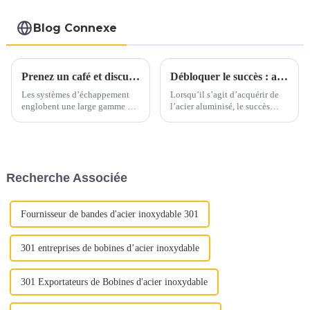
Blog Connexe
Prenez un café et discutons des matériaux d'échappement autour d'une tasse
Débloquer le succès : aspects clés de l’achat d’acier aluminisé
Les systèmes d’échappement
Lorsqu’il s’agit d’acquérir de
englobent une large gamme de
l’acier aluminisé, le succès
matériaux, principalement
dépend d’une attention
constitués d’alliages ferreux.
méticuleuse portée à plusieurs
Ces matériaux sont
aspects cruciaux. Qu'il s'agisse
soigneusement sélectionnés
d'assurer une qualité optimale
pour résister aux températures
ou de maximiser la rentabilité,
Recherche Associée
élevées, aux gaz corrosifs et
chaque étape joue un rôle
aux contraintes mécaniques...
important...
Fournisseur de bandes d'acier inoxydable 301
301 entreprises de bobines d’acier inoxydable
301 Exportateurs de Bobines d'acier inoxydable