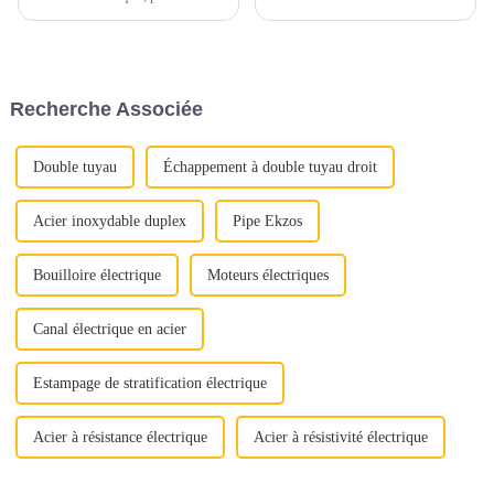
facteurs clés doivent être pris
d’ajouter de la valeur,
en compte pour garantir un
d’améliorer l’apparence et de
processus d’approvisionnement
prolonger la durée de vie, en
sans souci. Voici quelques
bref, de prévenir la rouille.
conseils essentiels pour guider
Segments de marché tels que
Recherche Associée
votre prise de décision.1.
l'agriculture, l'automobile, la
Qualité et qualité...
construction, le s...
Double tuyau
Échappement à double tuyau droit
Acier inoxydable duplex
Pipe Ekzos
Bouilloire électrique
Moteurs électriques
Canal électrique en acier
Estampage de stratification électrique
Acier à résistance électrique
Acier à résistivité électrique