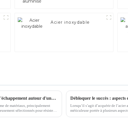
Acier inoxydable
Prenez un café et discutons des matériaux d'échappement autour d'une tasse
Débloquer le succès : aspects 
me de matériaux, principalement
Lorsqu’il s’agit d’acquérir de l’acier
méticuleuse portée à plusieurs aspects cruciaux. Qu'il s'agisse d'assure
traintes mécaniques...
ou de maximiser la rentabilité, chaque