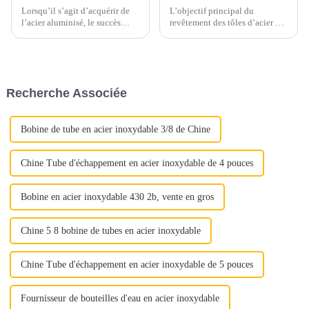
Lorsqu’il s’agit d’acquérir de
L’objectif principal du
l’acier aluminisé, le succès
revêtement des tôles d’acier est
dépend d’une attention
d’ajouter de la valeur,
méticuleuse portée à plusieurs
d’améliorer l’apparence et de
aspects cruciaux. Qu'il s'agisse
prolonger la durée de vie, en
d'assurer une qualité optimale
bref, de prévenir la rouille.
ou de maximiser la rentabilité,
Segments de marché tels que
Recherche Associée
chaque étape joue un rôle
l'agriculture, l'automobile, la
important...
construction, le s...
Bobine de tube en acier inoxydable 3/8 de Chine
Chine Tube d'échappement en acier inoxydable de 4 pouces
Bobine en acier inoxydable 430 2b, vente en gros
Chine 5 8 bobine de tubes en acier inoxydable
Chine Tube d'échappement en acier inoxydable de 5 pouces
Fournisseur de bouteilles d'eau en acier inoxydable