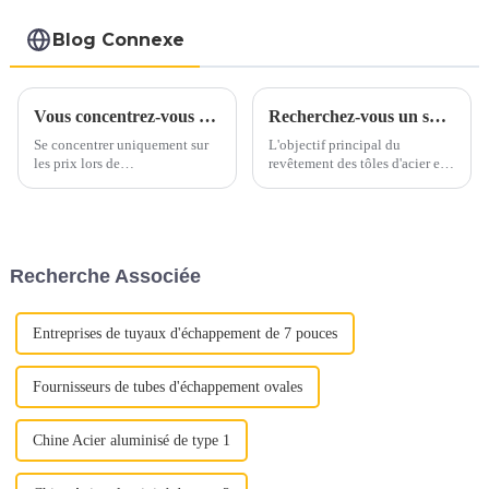
d'échappement
fabricant de la
Blog Connexe
Chine
Vous concentrez-vous uniquement sur les prix lorsque vous vous approvisionnez en acier inoxydable ?
Recherchez-vous un substitut à l’acier inoxydable et à l’aluminium ?
Se concentrer uniquement sur
L'objectif principal du
les prix lors de
revêtement des tôles d'acier est
l’approvisionnement en acier
d'ajouter de la valeur,
inoxydable peut conduire à
d'améliorer l'apparence et de
négliger des aspects cruciaux
prolonger la durée de vie, en
de la qualité. Au lieu de cela,
bref, de prévenir la rouille.
mettez en valeur la proposition
Segments de marché tels que
Recherche Associée
de valeur complète de l'acier
l'agriculture, l'automobile, la
inoxydable : « Déverrouiller la
construction, le s...
qualité »
Entreprises de tuyaux d'échappement de 7 pouces
Fournisseurs de tubes d'échappement ovales
Chine Acier aluminisé de type 1