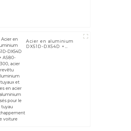
Acier en aluminium
DX51D-DX54D +
AS80-AS300, acier
revêtu d'aluminium et
tuyaux et tubes en
acier en aluminium
utilisés pour le tuyau
d'échappement de
voiture