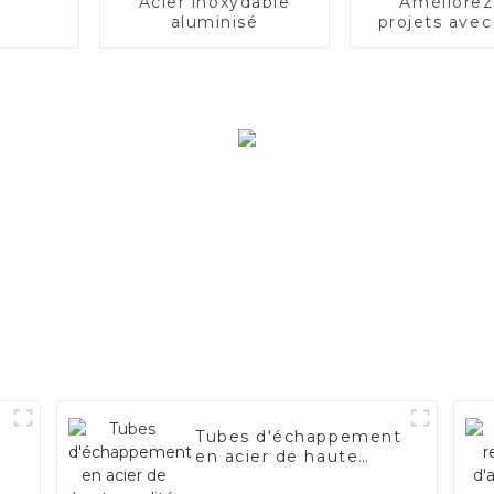
Acier inoxydable
Améliorez
aluminisé
projets avec 
inoxydable a
Tubes d'échappement
en acier de haute
qualité pour