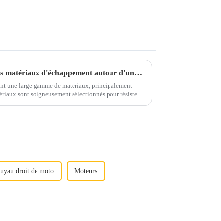
Prenez un café et discutons des matériaux d'échappement autour d'une tasse
nt une large gamme de matériaux, principalement
rosifs et aux contraintes mécaniques...
uyau droit de moto
Moteurs