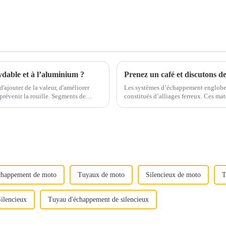
ydable et à l’aluminium ?
d'ajouter de la valeur, d'améliorer
Les systèmes d’échappement englobe
la rouille. Segments de
constitués d’alliages ferreux. Ces matériaux sont soigneusement sélectionnés pour résister
on, le s...
aux températures élevées, aux gaz cor
chappement de moto
Tuyaux de moto
Silencieux de moto
T
ilencieux
Tuyau d'échappement de silencieux