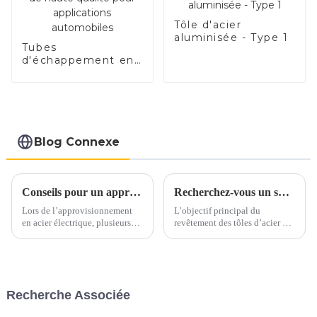
Tôle d'acier
aluminisée - Type 1
Tubes
d'échappement en
acier de haute
qualité pour
applications
automobiles
Blog Connexe
Conseils pour un approvisionnement en acier électrique en toute confiance
Recherchez-vous un substitut à l’acier inoxydable et à l’aluminium ?
Lors de l’approvisionnement
L’objectif principal du
en acier électrique, plusieurs
revêtement des tôles d’acier est
facteurs clés doivent être pris
d’ajouter de la valeur,
en compte pour garantir un
d’améliorer l’apparence et de
processus d’approvisionnement
prolonger la durée de vie, en
sans souci. Voici quelques
bref, de prévenir la rouille.
conseils essentiels pour guider
Segments de marché tels que
Recherche Associée
votre prise de décision.1.
l'agriculture, l'automobile, la
Qualité et qualité...
construction, le s...