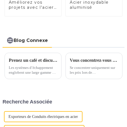
Améliorez vos
Acier inoxydable
projets avec l'acier
aluminisé
électrique
Blog Connexe
Prenez un café et discutons des matériaux d'échappement autour d'une tasse
Vous concentrez-vous uniquement sur les prix lorsque vous vous approvisionnez en acier inoxydable ?
Les systèmes d’échappement
Se concentrer uniquement sur
englobent une large gamme de
les prix lors de
matériaux, principalement
l’approvisionnement en acier
constitués d’alliages ferreux.
inoxydable peut conduire à
Ces matériaux sont
négliger des aspects cruciaux
soigneusement sélectionnés
de la qualité. Au lieu de cela,
pour résister aux températures
mettez en valeur la proposition
Recherche Associée
élevées, aux gaz corrosifs et
de valeur complète de l'acier
aux contraintes mécaniques...
inoxydable : « Déverrouiller la
qualité »
Exporteurs de Conduits électriques en acier