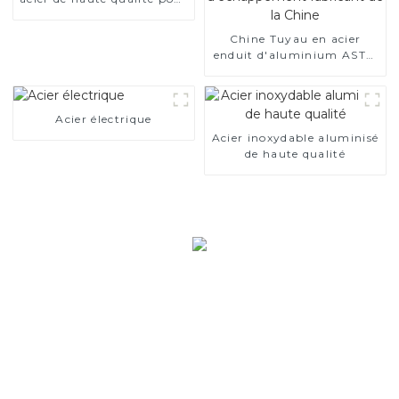
applications automobiles
Chine Tuyau en acier
enduit d'aluminium ASTM
A463 AS80 AS120 pour
moteur automobile/tuyau
d'échappement fabricant
Acier électrique
de la Chine
Acier inoxydable aluminisé
de haute qualité