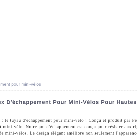
Des Produits
Prestations De Service
Blog
ment pour mini-vélos
ux D'échappement Pour Mini-Vélos Pour Hautes
s : le tuyau d'échappement pour mini-vélo ! Conçu et produit par P
ut mini-vélo. Notre pot d'échappement est conçu pour résister aux ri
 de mini-vélos. Le design élégant améliore non seulement l'apparen