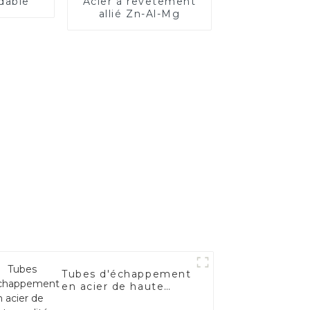
dable
Acier à revêtement
allié Zn-Al-Mg
Tubes d'échappement
en acier de haute
qualité pour