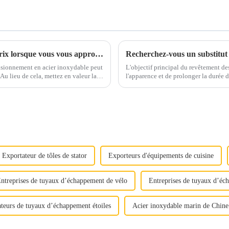
Vous concentrez-vous uniquement sur les prix lorsque vous vous approvisionnez en acier inoxydable ?
Recherchez-vous un substitut 
visionnement en acier inoxydable peut
L'objectif principal du revêtement des 
l'apparence et de prolonger la durée de vie, 
« Déverrouiller la qualité »
marché tels que l'agriculture, l'automob
Exportateur de tôles de stator
Exporteurs d'équipements de cuisine
ntreprises de tuyaux d’échappement de vélo
Entreprises de tuyaux d’éc
teurs de tuyaux d’échappement étoiles
Acier inoxydable marin de Chine