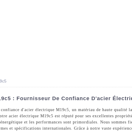
Des Produits
Prestations De Service
Blog
19c5
19c5 : Fournisseur De Confiance D'acier Électr
 confiance d'acier électrique M19c5, un matériau de haute qualité la
tre acier électrique M19c5 est réputé pour ses excellentes propriété
é énergétique et les performances sont primordiales. Nous sommes fie
es et spécifications internationales. Grâce à notre vaste expérienc