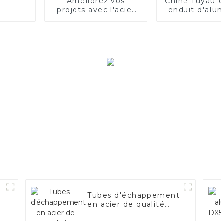
Améliorez vos
Chine Tuyau 
projets avec l'acier
enduit d'al
électrique
ASTM A463
AS120 pour 
automobile
d'échappe
fabricant de 
Tubes d'échappement
en acier de qualité
supérieure –