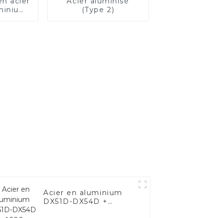
en acier
Acier aluminisé
uminium
(Type 2)
 AS80
moteur
/tuyau
ment
la Chine
Acier en aluminium
DX51D-DX54D +
AS80-AS300, acier