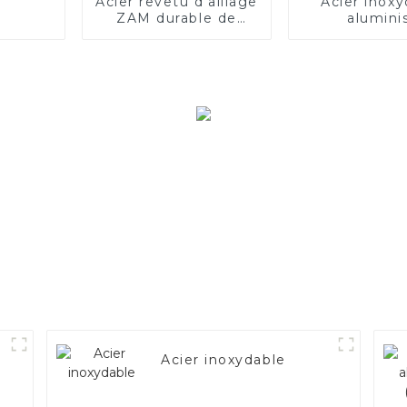
Acier revêtu d'alliage
Acier inoxy
ZAM durable de
alumini
haute qualité
Acier inoxydable