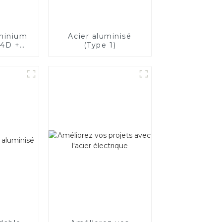
uminium
Acier aluminisé
4D +
(Type 1)
 acier
uminium
t tubes
 en
ilisés
uyau
ent de
e