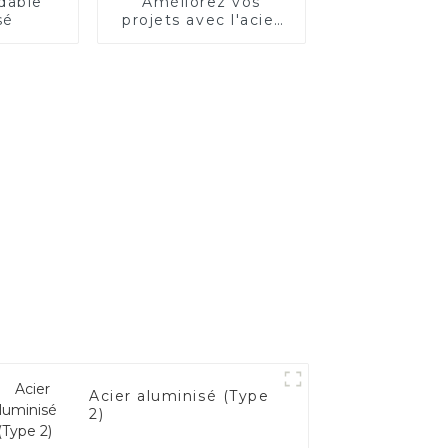
dable
Améliorez vos
sé
projets avec l'acier
électrique
Acier aluminisé (Type
2)