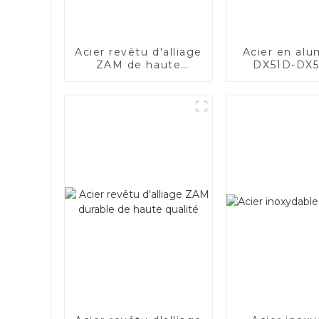
Acier revêtu d'alliage
Acier en al
ZAM de haute
DX51D-DX5
qualité
AS80-AS300,
revêtu d'al
et tuyaux e
en acier
aluminium ut
pour le t
d'échappem
voitur