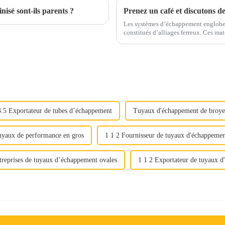
nisé sont-ils parents ?
Les systèmes d’échappement englobe
constitués d’alliages ferreux. Ces matériaux sont soigneusement sélectionnés pour résister
aux températures élevées, aux gaz cor
3.5 Exportateur de tubes d’échappement
Tuyaux d'échappement de broye
yaux de performance en gros
1 1 2 Fournisseur de tuyaux d'échappeme
treprises de tuyaux d’échappement ovales
1 1 2 Exportateur de tuyaux 