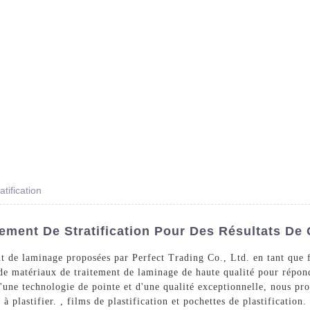
Des Produits
Prestations De Service
Blog
tification
ement De Stratification Pour Des Résultats De 
t de laminage proposées par Perfect Trading Co., Ltd. en tant que f
 de matériaux de traitement de laminage de haute qualité pour répond
 d'une technologie de pointe et d'une qualité exceptionnelle, nous 
 plastifier. , films de plastification et pochettes de plastification