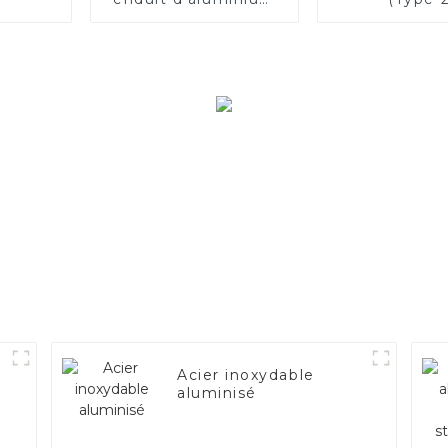
ASTM A463 AS80
AS120 pour moteur
automobile/tuyau
d'échappement
fabricant de la Chine
Acier inoxydable
aluminisé