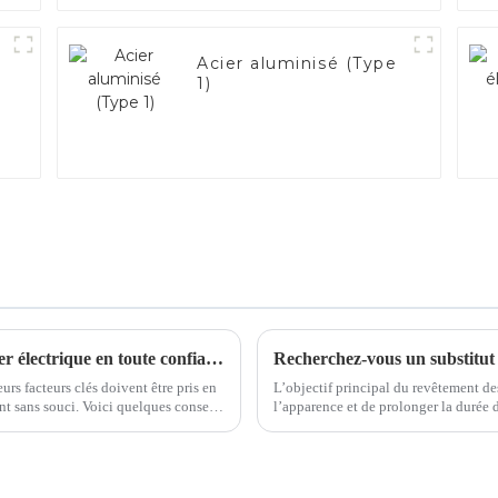
Acier aluminisé (Type
1)
Conseils pour un approvisionnement en acier électrique en toute confiance
Recherchez-vous un substitut 
urs facteurs clés doivent être pris en
L’objectif principal du revêtement des
 quelques conseils
l’apparence et de prolonger la durée de vie, 
otre prise de décision.1. Qualité et qualité...
marché tels que l'agriculture, l'automob