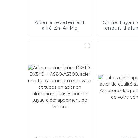
Acier à revêtement
Chine Tuyau 
allié Zn-Al-Mg
enduit d'al
ASTM A463
AS120 pour 
automobile
d'échappe
fabricant de 