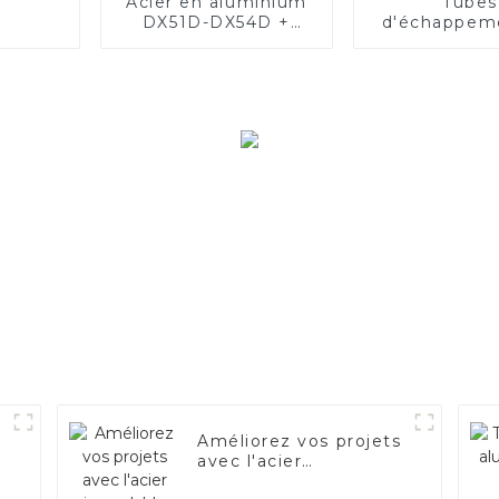
Acier en aluminium
Tubes
DX51D-DX54D +
d'échappem
AS80-AS300, acier
acier de qu
revêtu d'aluminium
supérieur
et tuyaux et tubes
Améliorez
en acier en
performanc
aluminium utilisés
votre véhi
pour le tuyau
d'échappement de
voiture
Améliorez vos projets
avec l'acier
inoxydable aluminisé