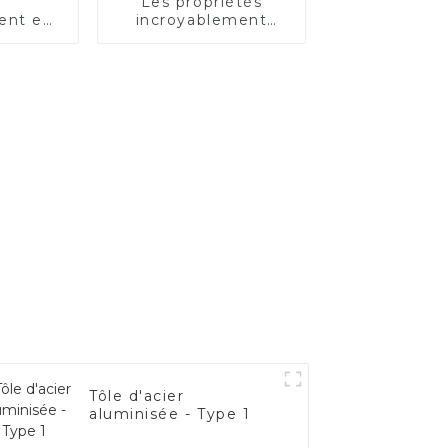
Les propriétés
ent en
incroyablement
alité
bonnes de l’acier
e –
électrique
 les
es de
cule.
Tôle d'acier
aluminisée - Type 1