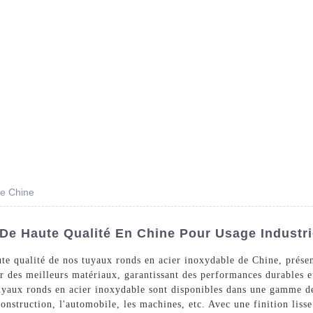
Des Produits
Prestations De Service
Blog
de Chine
De Haute Qualité En Chine Pour Usage Industri
aute qualité de nos tuyaux ronds en acier inoxydable de Chine, prés
ir des meilleurs matériaux, garantissant des performances durables e
uyaux ronds en acier inoxydable sont disponibles dans une gamme de t
onstruction, l'automobile, les machines, etc. Avec une finition liss