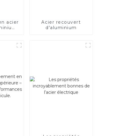
en acier
Acier recouvert
uminium
d'aluminium
 AS80
moteur
/tuyau
ment
la Chine