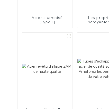
Acier aluminisé
Les propr
(Type 1)
incroyabl
bonnes de l
électriq