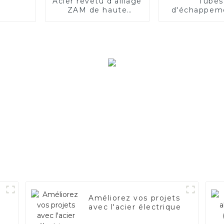
Acier revêtu d'alliage
Tubes
ZAM de haute
d'échappem
qualité
acier de qu
supérieur
Améliorez
performanc
votre véhi
Améliorez vos projets
avec l'acier électrique