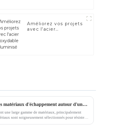
Améliorez vos projets
avec l'acier
inoxydable aluminisé
Prenez un café et discutons des matériaux d'échappement autour d'une tasse
nt une large gamme de matériaux, principalement
rosifs et aux contraintes mécaniques...