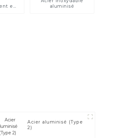
Acier inoxydable
ent en
aluminisé
alité
e –
 les
es de
cule.
Acier aluminisé (Type
2)