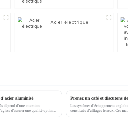
Acier électrique
 d’acier aluminisé
ccès dépend d’une attention
Les systèmes d’échappement englobe
constitués d’alliages ferreux. Ces matériaux sont soigneusement sélectionnés pour résister
le important...
aux températures élevées, aux gaz cor