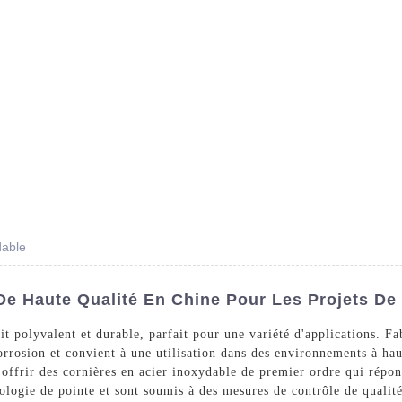
Des Produits
Prestations De Service
Blog
dable
De Haute Qualité En Chine Pour Les Projets De
t polyvalent et durable, parfait pour une variété d'applications. Fa
 corrosion et convient à une utilisation dans des environnements à ha
offrir des cornières en acier inoxydable de premier ordre qui répon
nologie de pointe et sont soumis à des mesures de contrôle de qualit