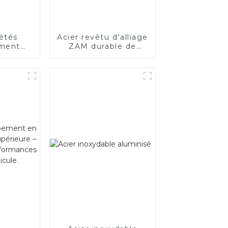
iétés
Acier revêtu d'alliage
ement
ZAM durable de
’acier
haute qualité
ue