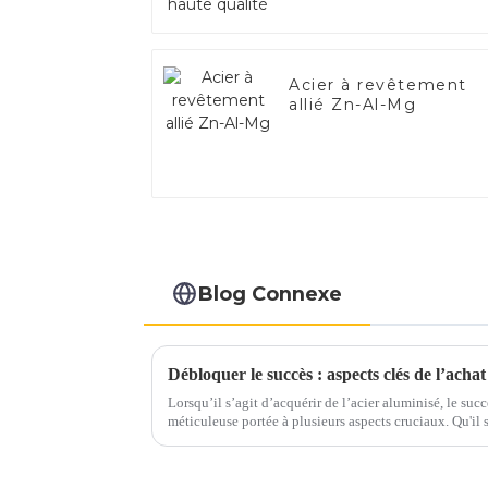
Acier à revêtement
allié Zn-Al-Mg
Blog Connexe
Débloquer le succès : aspects clés de l’achat
Lorsqu’il s’agit d’acquérir de l’acier aluminisé, le su
méticuleuse portée à plusieurs aspects cruciaux. Qu'il s'agisse d'assurer une qualité optimale
ou de maximiser la rentabilité, chaque étape joue un rô